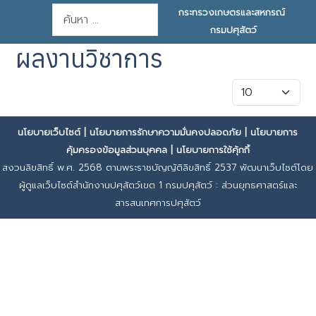
การค้นหา
กระทรวงเกษตรและสหกรณ์
กรมปศุสัตว์
ผลงานวิชาการ
แสดง #
นโยบายเว็บไซต์
|
นโยบายการรักษาความมั่นคงปลอดภัย
|
นโยบายการ
คุ้มครองข้อมูลส่วนบุคคล
|
นโยบายการใช้คุ้กกี้
สงวนลิขสิทธิ์ พ.ศ. 2568 ตามพระราชบัญญัติลิขสิทธิ์ 2537 พัฒนาเว็บไซต์โดย
ผู้ดูแลเว็บไซต์สำนักงานปศุสัตว์เขต 1 กรมปศุสัตว์ : ส่วนยุทธศาสตร์และ
สารสนเทศการปศุสัตว์