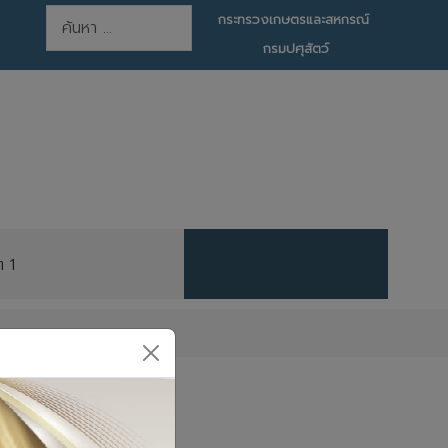
การค้นหา
กระทรวงเกษตรและสหกรณ์
กรมปศุสัตว์
ต 1