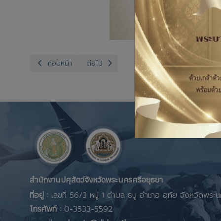
เนื้อหาก่อนหน้า: วันดื่มนมโลก 2569
เนื้อหาถัดไป: วันพืชมงคล 13 พฤษภาคม 2569
ก่อนหน้า
ต่อไป
สำนักงานปศุสัตว์จังหวัดพระนครศรีอยุธยา
ที่อยู่ :
เลขที่ 56/3 หมู่ 1 ตำบล ธนู อำเภอ อุทัย จังหวัดพ
โทรศัพท์ :
0-3533-5592