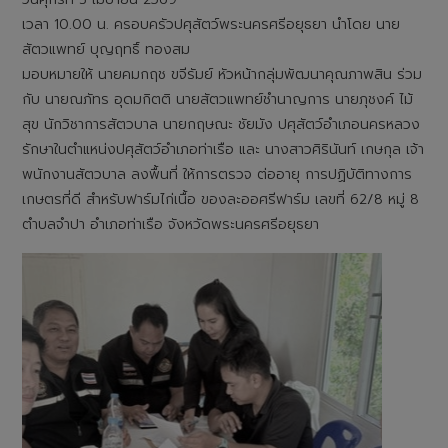
เวลา 10.00 น. ครอบครัวปศุสัตว์พระนครศรีอยุธยา นำโดย นาย
สัตวแพทย์ บุญฤทธิ์ ทองสม
มอบหมายให้ นายคมกฤช ขจีรัมย์ หัวหน้ากลุ่มพัฒนาคุณภาพสิน ร่วม
กับ นายณภัทร อุดมกิตติ นายสัตวแพทย์ชำนาญการ นายภุชงค์ ไม้
สุข นักวิชาการสัตวบาล นายกฤษณะ ชัยมัง ปศุสัตว์อำเภอนครหลวง
รักษาในตำแหน่งปศุสัตว์อำเภอท่าเรือ และ นางสาวศิรินันท์ เกษกุล เจ้า
พนักงานสัตวบาล ลงพื้นที่ ให้การตรวจ ต่ออายุ การปฏิบัติทางการ
เกษตรที่ดี สำหรับฟาร์มไก่เนื้อ ของละออศรีฟาร์ม เลขที่ 62/8 หมู่ 8
ตำบลจำปา อำเภอท่าเรือ จังหวัดพระนครศรีอยุธยา