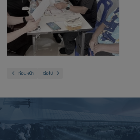
เนื้อหาก่อนหน้า: ติดตามโครงการศูนย์เรียนรู้การเพิ่มประสิทธิภาพก
เนื้อหาถัดไป: โครงการรณรงค์ป้องกันและควบคุมโรค
ก่อนหน้า
ต่อไป