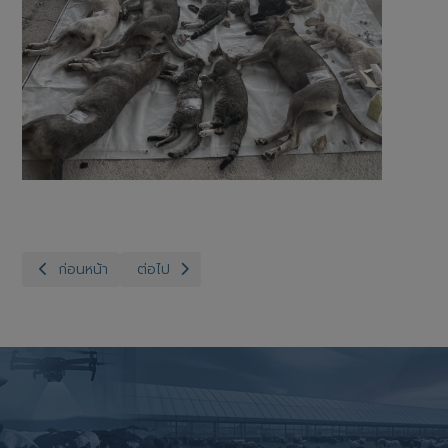
เนื้อหาก่อนหน้า: สำนักงานปศุสัตว์อำเภอวิเศษชัยชาญออกพื้นที่เจาะเลือด
เนื้อหาถัดไป: ข่าวกิจกรรม8
ก่อนหน้า
ต่อไป