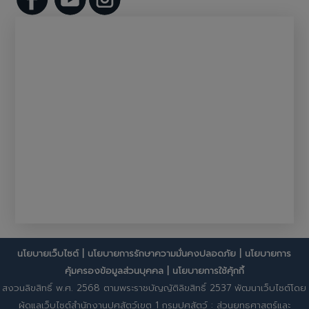
นโยบายเว็บไซต์
|
นโยบายการรักษาความมั่นคงปลอดภัย
|
นโยบายการ
คุ้มครองข้อมูลส่วนบุคคล
|
นโยบายการใช้คุ้กกี้
สงวนลิขสิทธิ์ พ.ศ. 2568 ตามพระราชบัญญัติลิขสิทธิ์ 2537 พัฒนาเว็บไซต์โดย
ผู้ดูแลเว็บไซต์สำนักงานปศุสัตว์เขต 1 กรมปศุสัตว์ : ส่วนยุทธศาสตร์และ