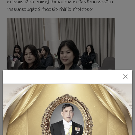
ณ โรงแรมชิลล์ เขาใหญ่ อำเภอปากช่อง จังหวัดนครราชสีมา
”ครอบครัวปศุสัตว์ ทำด้วยใจ ทำให้ไว ทำจได้จริง“