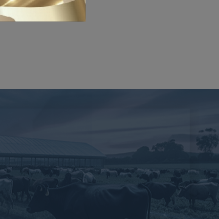
่วมตรวจสอบข้อเท็จจริง กรณี เรื่องร้องเรียนฟาร์มเลี้ยงสุกร
นักงานปศุสัตว์อำเภอ ทุกอำเภอในจังหวัดอ่างทอง เข้าร่วมอบรมการใช้งานแอพพ