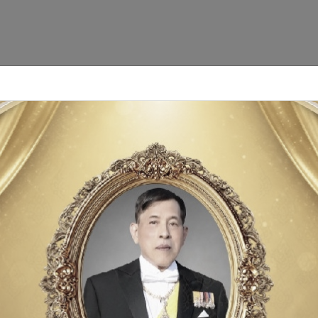
อบหมายให้ปศุสัตว์อำเภอวิเศษชัยชาญ ร่วมแจกถุงยังชีพที่ศูนย์สภาก