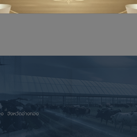
ณภาพสินค้าปศุสัตว์ ร่วมกับเจ้าหน้าที่สำนักงานปศุสัตว์อำเภอวิเศษชัยชาญ ร
ง กลุ่มพัฒนาสุขภาพสัตว์ สำนักงานปศุสัตว์จังหวัดอ่างทองและเจ้าหน้าที่สำ
ทอง จังหวัดอ่างทอง