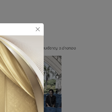
าชาดไทย ม.9 ต.บางจัก อ.วิเศษชัชาญ จ.อ่างทอง