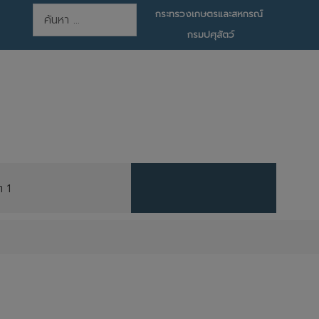
การค้นหา
กระทรวงเกษตรและสหกรณ์
กรมปศุสัตว์
ต 1