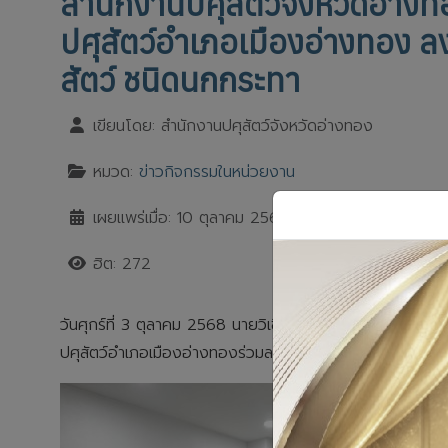
สำนักงานปศุสัตว์จังหวัดอ่างท
ปศุสัตว์อำเภอเมืองอ่างทอง ลง
สัตว์ ชนิดนกกระทา
เขียนโดย:
สำนักงานปศุสัตว์จังหวัดอ่างทอง
หมวด:
ข่าวกิจกรรมในหน่วยงาน
เผยแพร่เมื่อ: 10 ตุลาคม 2568
ฮิต: 272
วันศุกร์ที่ 3 ตุลาคม 2568 นายวิเชียร จารุเพ็ง ปศุสัตว์จังห
ปศุสัตว์อำเภอเมืองอ่างทองร่วมลงพื้นที่ตรวจต่ออายุการปฏิบ