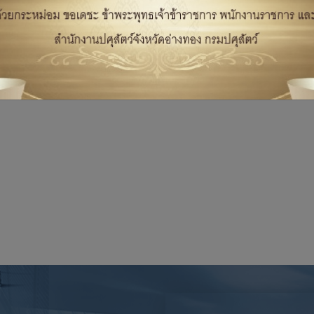
สุขภาพสัตว์ สำนักงานปศุสัตว์อำเภอวิเศษชัยชาญ ออกหน่วยสัตวแพทย์เคลื่อนที
ออกพื้นที่เจาะเลือดสุกรเก็บตัวอย่างซีรั่มเพื่อเฝ้าระวังโรคASF