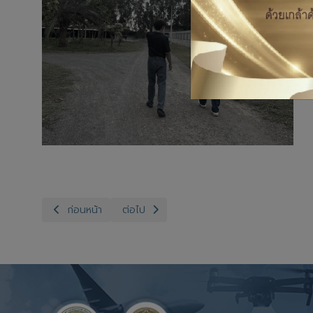
เนื้อหาก่อนหน้า: สำนักงานปศุสัตว์จังหวัดอ่างทอง กลุ่มพัฒนา
เนื้อหาถัดไป: สำนักงานปศุสัตว์อำเภอวิเศษชัยชาญ
ก่อนหน้า
ต่อไป