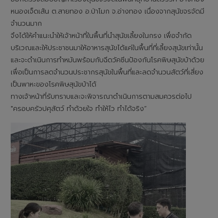
หนองเจ็ดเส้น ต.สายทอง อ.ป่าโมก จ.อ่างทอง เนื่องจากสุนัขจรจัดมี
จำนวนมาก
จึงได้ให้คำแนะนำให้เจ้าหน้าที่ในพื้นที่นำสุนัขเลี้ยงในกรง เพื่อจำกัด
บริเวณและให้ประชาชนมาให้อาหารสุนัขได้แค่ในพื้นที่ที่เลี้ยงสุนัขเท่านั้น
และจะดำเนินการทำหมันพร้อมกับฉีดวัคซีนป้องกันโรคพิษสุนัขบ้าด้วย
เพื่อเป็นการลดจำนวนประชากรสุนัขในพื้นที่และลดจำนวนสัตว์ที่เสี่ยง
เป็นพาหะของโรคพิษสุนัขบ้าได้
ทางเจ้าหน้าที่รับทราบและจะพิจารณาดำเนินการตามสมควรต่อไป
"ครอบครัวปศุสัตว์ ทำด้วยใจ ทำให้ไว ทำได้จริง“