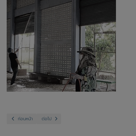
เนื้อหาก่อนหน้า: สำนักงานปศุสัตว์อำเภอเมือฃอ่างทอง ร่วมกับ องค์ก
เนื้อหาถัดไป: สำนักงานปศุสัตว์จังหวัดอ่างทอง กลุ่ม
ก่อนหน้า
ต่อไป