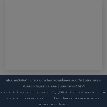
นโยบายเว็บไซต์
|
นโยบายการรักษาความมั่นคงปลอดภัย
|
นโยบายการ
คุ้มครองข้อมูลส่วนบุคคล
|
นโยบายการใช้คุ้กกี้
สงวนลิขสิทธิ์ พ.ศ. 2568 ตามพระราชบัญญัติลิขสิทธิ์ 2537 พัฒนาเว็บไซต์โดย
ผู้ดูแลเว็บไซต์สำนักงานปศุสัตว์เขต 1 กรมปศุสัตว์ : ส่วนยุทธศาสตร์และ
สารสนเทศการปศุสัตว์