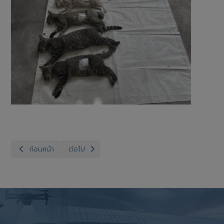
เนื้อหาก่อนหน้า: สำนักงานปศุสัตว์จังหวัดอ่างทอง กลุ่มส่งเสริมแล
เนื้อหาถัดไป: เผยแพร่ความรู้เกี่ยวกับพระราชบัญญัต
ก่อนหน้า
ต่อไป