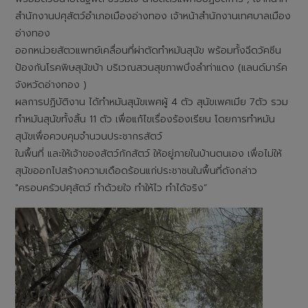
สำนักงานปศุสัตว์อำเภอเมืองอ่างทอง เจ้าหน้าสำนักงานเทศบาลเมือง
อ่างทอง
ออกหน่วยสัตวแพทย์เคลื่อนที่ผ่าตัดทำหมันสุนัข พร้อมทั้งฉีดวัคซีน
ป้องกันโรคพิษสุนัขบ้า บริเวณสวนสุขภาพบึงลำท่าแดง (แลนด์มาร์ค
จังหวัดอ่างทอง )
ผลการปฏิบัติงาน ได้ทำหมันสุนัขเพศผู้ 4 ตัว สุนัขเพศเมีย 7ตัว รวม
ทำหมันสุนัขทั้งสิ้น 11 ตัว เพื่อแก้ไขเรื่องร้องเรียน โดยการทำหมัน
สุนัขเพื่อควบคุมจำนวนประชากรสัตว์
ในพื้นที่ และให้เจ้าของสัตว์กักสัตว์ ให้อยู่ภายในบ้านตนเอง เพื่อไม่ให้
สุนัขออกไปสร้างความเดือดร้อนแก่ประชาชนในพื้นที่ดังกล่าว
"ครอบครัวปศุสัตว์ ทำด้วยใจ ทำให้ไว ทำได้จริง“