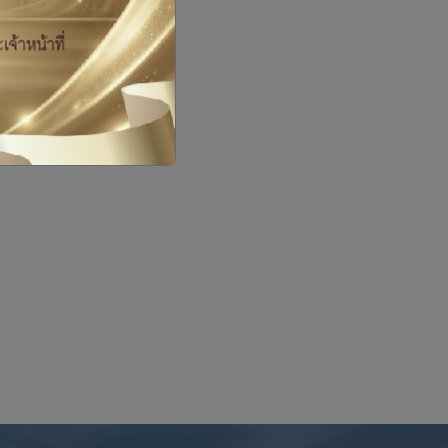
ตว์ และสำนักงานปศุสัตว์อำเภอแสวงหา ลงพื้นที่เก็บตัวอย่างน้ำเสียในโครง