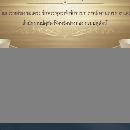
คุณภาพสินค้าปศุสัตว์ ร่วมกับสำนักพัฒนาระบบและรับรองมาตรฐานสินค้าปศุสั
ัยชาญตรวจสอบผลิตภัณฑ์แปรรูปนมโรงเรียน