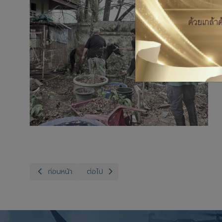
เนื้อหาก่อนหน้า: สำนักงานปศุสัตว์จังหวัดอ่างทอง กลุ่มพัฒนา
เนื้อหาถัดไป: สำนักงานปศุสัตว์อำเภอวิเศษช
ก่อนหน้า
ต่อไป