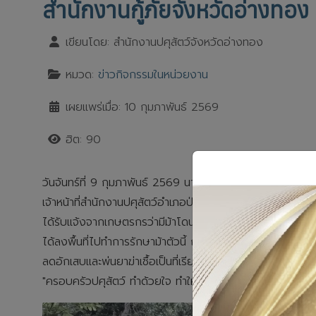
สำนักงานกู้ภัยจังหวัดอ่างทอง 
เขียนโดย:
สำนักงานปศุสัตว์จังหวัดอ่างทอง
หมวด:
ข่าวกิจกรรมในหน่วยงาน
เผยแพร่เมื่อ: 10 กุมภาพันธ์ 2569
ฮิต: 90
วันจันทร์ที่ 9 กุมภาพันธ์ 2569 นายวิเชียร จารุเพ็ง ปศุสัตว
เจ้าหน้าที่สำนักงานปศุสัตว์อำเภอป่าโมก และเจ้าหน้าที่กู้ภัยจ
ได้รับแจ้งจากเกษตรกรว่ามีม้าโดนลวดหนามพันข้อเท้าที่ขาหลังขว
ได้ลงพื้นที่ไปทำการรักษาม้าตัวนี้ ณ บ้านเลขที่ 937/ค หมู
ลดอักเสบและพ่นยาฆ่าเชื้อเป็นที่เรียบร้อย
"ครอบครัวปศุสัตว์ ทำด้วยใจ ทำให้ไว ทำได้จริง“