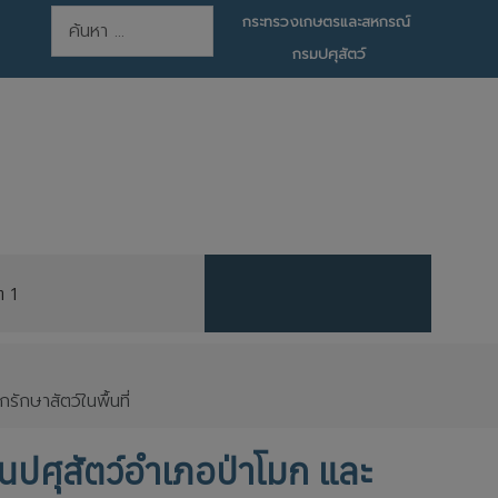
การค้นหา
กระทรวงเกษตรและสหกรณ์
กรมปศุสัตว์
ต 1
ักษาสัตว์ในพื้นที่
านปศุสัตว์อำเภอป่าโมก และ