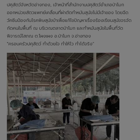
ปศุสัตว์จังหวัดอ่างทอง, เจ้าหน้าที่สำนักงานปศุสัตว์อำเภอป่าโมก
ออกหน่วยสัตวแพทย์เคลื่อนที่ผ่าตัดทำหมันสุนัขไม่มีเจ้าของ โดยฉีด
วัคซีนป้องกันโรคพิษสุนัขบ้าเพื่อแก้ไขปัญหาเรื่องร้องเรียนสุนัขจรจัด
กัดคนในพื้นที่ ณ บริเวณตลาดป่าโมก และทำหมันสุนัขในพื้นที่วัด
พิจารณ์โสภณ ต.โผงเผง อ.ป่าโมก จ.อ่างทอง
"ครอบครัวปศุสัตว์ ทำด้วยใจ ทำให้ไว ทำได้จริง“