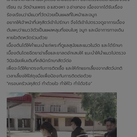
เรียน ณ วัดบ้านเพชร อ.แสวงหา จ.อ่างทอง เนื่องจากได้รับเรื่อง
ร้องเรียนว่ามีแมวที่วัดป่วยเป็นแผลที่ใบหน้าและจมูก
อยากให้เจ้าหน้าที่ปศุสัตว์เข้าไปรักษา จึงได้เข้าไปตรวจดูอาการเบื้อง
ต้นพบว่าแมว3ตัวเป็นแผลหลุมที่ขอบใบหู จมูก และมีอาการทางเดิน
หายใจติดหวัดร่วมด้วย
เบื้องต้นได้ให้คำแนะนำแก่พระที่ดูแลสุนัขและแมวในวัด และได้รักษา
เบื้องต้นโดยฉีดยาฆ่าเชื้อและยาลดอักเสบให้ แนะนำให้นำแมวไปตรวจ
วินิจฉัยเพิ่มเติมที่คลินิกรักษาสัตว์ต่อ
เพื่อจะได้ให้ยาตรงกับการติดเชื้อ และให้กักแยกเลี้ยงจากสัตว์ปกติ
เวลาเลี้ยงให้ใส่ถุงมือเพื่อป้องกันการติดต่อด้วย
"ครอบครัวปศุสัตว์ ทำด้วยใจ ทำให้ไว ทำได้จริง“