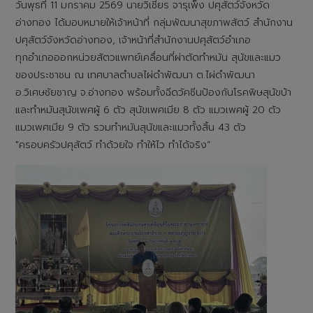
วันพุธที่ 11 มกราคม 2569 นายวิเชียร จารุเพ็ง ปศุสัตว์จังหวัด
อ่างทอง ได้มอบหมายให้เจ้าหน้าที่ กลุ่มพัฒนาสุขภาพสัตว์ สำนักงาน
ปศุสัตว์จังหวัดอ่างทอง, เจ้าหน้าที่สำนักงานปศุสัตว์อำเภอ
ทุกอำเภอออกหน่วยสัตวแพทย์เคลื่อนที่ผ่าตัดทำหมัน สุนัขและแมว
ของประชาชน ณ เทศบาลตำบลไผ่ดำพัฒนา ต.ไผ่ดำพัฒนา
อ.วิเศษชัยชาญ จ.อ่างทอง พร้อมทั้งฉีดวัคซีนป้องกันโรคพิษสุนัขบ้า
และทำหมันสุนัขเพศผู้ 6 ตัว สุนัขเพศเมีย 8 ตัว แมวเพศผู้ 20 ตัว
แมวเพศเมีย 9 ตัว รวมทำหมันสุนัขและแมวทั้งสิ้น 43 ตัว
"ครอบครัวปศุสัตว์ ทำด้วยใจ ทำให้ไว ทำได้จริง“