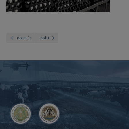
เนื้อหาก่อนหน้า: สำนักงานปศุสัตว์จังหวัดอ่างทอง กลุ่มพัฒนาคุณภาพส
เนื้อหาถัดไป: สำนักงานปศุสัตว์อำเภอวิเศษชัยชาญ
ก่อนหน้า
ต่อไป