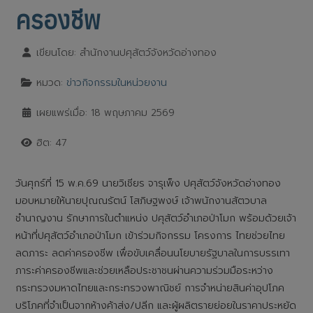
ครองชีพ
เขียนโดย:
สำนักงานปศุสัตว์จังหวัดอ่างทอง
หมวด:
ข่าวกิจกรรมในหน่วยงาน
เผยแพร่เมื่อ: 18 พฤษภาคม 2569
ฮิต: 47
วันศุกร์ที่ 15 พ.ค.69 นายวิเชียร จารุเพ็ง ปศุสัตว์จังหวัดอ่างทอง
มอบหมายให้นายปุณณรัตน์ โสภิษฐพงษ์ เจ้าพนักงานสัตวบาล
ชำนาญงาน รักษาการในตำแหน่ง ปศุสัตว์อำเภอป่าโมก พร้อมด้วยเจ้า
หน้าที่ปศุสัตว์อำเภอป่าโมก เข้าร่วมกิจกรรม โครงการ ไทยช่วยไทย
ลดภาระ ลดค่าครองชีพ เพื่อขับเคลื่อนนโยบายรัฐบาลในการบรรเทา
ภาระค่าครองชีพและช่วยเหลือประชาชนผ่านความร่วมมือระหว่าง
กระทรวงมหาดไทยและกระทรวงพาณิชย์ การจำหน่ายสินค่าอุปโภค
บริโภคที่จำเป็นจากห้างค้าส่ง/ปลีก และผู้ผลิตรายย่อยในราคาประหยัด