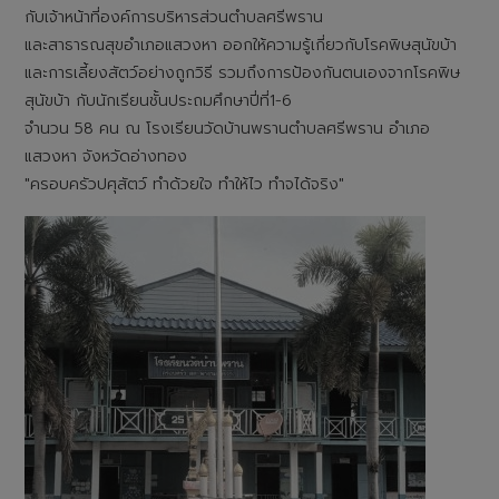
กับเจ้าหน้าที่องค์การบริหารส่วนตำบลศรีพราน
และสาธารณสุขอำเภอแสวงหา ออกให้ความรู้เกี่ยวกับโรคพิษสุนัขบ้า
และการเลี้ยงสัตว์อย่างถูกวิธี รวมถึงการป้องกันตนเองจากโรคพิษ
สุนัขบ้า กับนักเรียนชั้นประถมศึกษาปี่ที่1-6
จำนวน 58 คน ณ โรงเรียนวัดบ้านพรานตำบลศรีพราน อำเภอ
แสวงหา จังหวัดอ่างทอง
"ครอบครัวปศุสัตว์ ทำด้วยใจ ทำให้ไว ทำจได้จริง"