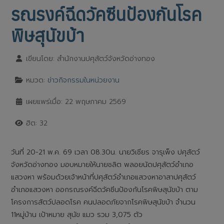
รณรงค์ฉีดวัคซีนป้องกันโรค
พิษสุนัขบ้า
เขียนโดย:
สำนักงานปศุสัตว์จังหวัดอ่างทอง
หมวด:
ข่าวกิจกรรมในหน่วยงาน
เผยแพร่เมื่อ: 22 พฤษภาคม 2569
ฮิต: 32
วันที่ 20-21 พ.ค. 69 เวลา 08.30น. นายวิเชียร จารุเพ็ง ปศุสัตว์
จังหวัดอ่างทอง มอบหมายให้นายชลิต พลอยนัดปศุสัตว์อำเภอ
แสวงหา พร้อมด้วยเจ้าหน้าที่ปศุสัตว์อำเภอแสวงหาอาสาปศุสัตว์
อำเภอแสวงหา ออกรณรงค์ฉีดวัคซีนป้องกันโรคพิษสุนัขบ้า ตาม
โครงการสัตว์ปลอดโรค คนปลอดภัยจากโรคพิษสุนัขบ้า จำนวน
11หมู่บ้าน เป้าหมาย สุนัข แมว รวม 3,075 ตัว