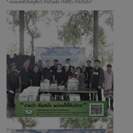
" ครอบครัวไปศุสัตว์ ทำด้วยใจ ทำให้ไว ทำได้จริง"