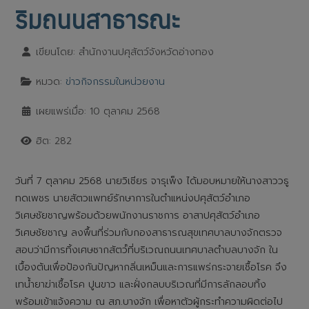
ริมถนนสาธารณะ
เขียนโดย:
สำนักงานปศุสัตว์จังหวัดอ่างทอง
หมวด:
ข่าวกิจกรรมในหน่วยงาน
เผยแพร่เมื่อ: 10 ตุลาคม 2568
ฮิต: 282
วันที่ 7 ตุลาคม 2568 นายวิเชียร จารุเพ็ง ได้มอบหมายให้นางสาววธู
ทดเพชร นายสัตวแพทย์รักษาการในตำแหน่งปศุสัตว์อำเภอ
วิเศษชัยชาญพร้อมด้วยพนักงานราชการ อาสาปศุสัตว์อำเภอ
วิเศษชัยชาญ ลงพื้นที่ร่วมกับกองสาธารณสุขเทศบาลบางจักตรวจ
สอบว่ามีการทิ้งเศษซากสัตว์์ที่บริเวณถนนเทศบาลตำบลบางจัก ใน
เบื้องต้นเพื่อป้องกันปัญหากลิ่นเหม็นและการแพร่กระจายเชื้อโรค จึง
เทน้ำยาฆ่าเชื้อโรค ปูนขาว และฝั่งกลบบริเวณที่มีการลักลอบทิ้ง
พร้อมเข้าแจ้งความ ณ สภ.บางจัก เพื่อหาตัวผู้กระทำความผิดต่อไป