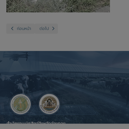
เนื้อหาก่อนหน้า: สำนักงานปศุสัตว์จังหวัดอ่างทอง กลุ่มพัฒนาสุขภา
เนื้อหาถัดไป: สำนักงานปศุสัตว์อำเภอวิเศษชัยชาญลง
ก่อนหน้า
ต่อไป
สำนักงานปศุสัตว์จังหวัดอ่างทอง