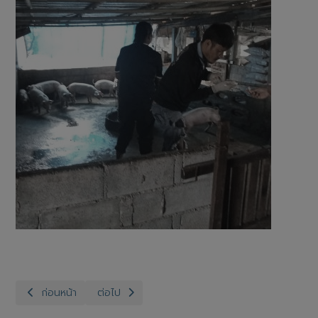
เนื้อหาก่อนหน้า: สำนักงานปศุสัตว์จังหวัดอ่างทอง กลุ่มพัฒนาคุณภาพสิน
เนื้อหาถัดไป: สำนักงานปศุสัตว์อำเภอป่าโมก ร่วม
ก่อนหน้า
ต่อไป