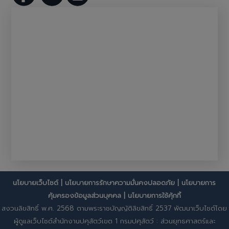
นโยบายเว็บไซต์
|
นโยบายการรักษาความมั่นคงปลอดภัย
|
นโยบายการ
คุ้มครองข้อมูลส่วนบุคคล
|
นโยบายการใช้คุ้กกี้
สงวนลิขสิทธิ์ พ.ศ. 2568 ตามพระราชบัญญัติลิขสิทธิ์ 2537 พัฒนาเว็บไซต์โดย
ผู้ดูแลเว็บไซต์สำนักงานปศุสัตว์เขต 1 กรมปศุสัตว์ : ส่วนยุทธศาสตร์และ