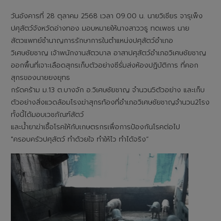
วันอังคารที่ 28 ตุลาคม 2568 เวลา 09.00 น. นายวิเชียร จารุเพ็ง
ปศุสัตว์จังหวัดอ่างทอง มอบหมายให้นางสาววธู ทดเพชร นาย
สัตวแพทย์ชำนาญการรักษาการในตำแหน่งปศุสัตว์อำเภอ
วิเศษชัยชาญ เจ้าพนักงานสัตวบาล อาสาปศุสัตว์อำเภอวิเศษชัยชาญ
ออกพื้นที่เจาะเลือดสุกรเก็บตัวอย่างซีรั่มส่งห้องปฏิบัติการ ที่คอก
สุกรของนายยงยุทธ
กรัดคร้าม ม.13 ต.บางจัก อ.วิเศษชัยชาญ จำนวน5ตัวอย่าง และเก็บ
ตัวอย่างสิ่งแวดล้อมโรงฆ่าสุกรท้องที่อำเภอวิเศษชัยชาญจำนวน2โรง
ทั้งนี้ได้มอบเวชภัณฑ์สัตว์
และน้ำยาฆ่าเชื้อโรคให้กับเกษตรกรเพื่อการป้องกันโรคต่อไป
"ครอบครัวปศุสัตว์ ทำด้วยใจ ทำให้ไว ทำได้จริง“