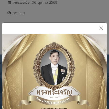
เผยแพร่เมื่อ: 06 ตุลาคม 2568
ฮิต: 210
เนื้อหาถัดไป: ข่าวรับสมัครงาน8
ต่อไป