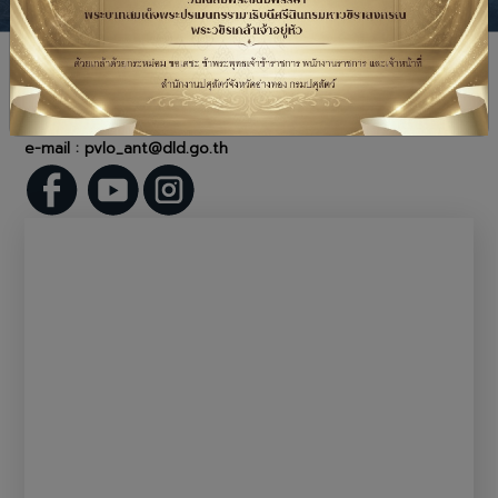
สำนักงานปศุสัตว์จังหวัดอ่างทอง
ที่อยู่ :
เลขที่ 2/4 หมู่ 2 ตำบล ศาลาแดง อำเภอ เมืองอ่างทอง
จังหวัดอ่างทอง
โทรศัพท์ :
0-3561-1746 , 0-3561-5828
e-mail : pvlo_ant@dld.go.th