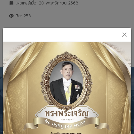
เผยแพร่เมื่อ: 20 พฤศจิกายน 2568
ฮิต: 258
เนื้อหาถัดไป: ประกาศ 2
ต่อไป