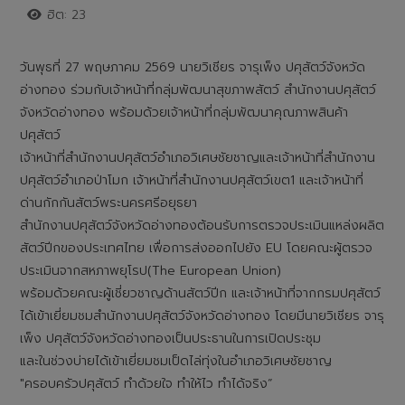
ฮิต: 23
วันพุธที่ 27 พฤษภาคม 2569 นายวิเชียร จารุเพ็ง ปศุสัตว์จังหวัด
อ่างทอง ร่วมกับเจ้าหน้าที่กลุ่มพัฒนาสุขภาพสัตว์ สำนักงานปศุสัตว์
จังหวัดอ่างทอง พร้อมด้วยเจ้าหน้าที่กลุ่มพัฒนาคุณภาพสินค้า
ปศุสัตว์
เจ้าหน้าที่สำนักงานปศุสัตว์อำเภอวิเศษชัยชาญและเจ้าหน้าที่สำนักงาน
ปศุสัตว์อำเภอป่าโมก เจ้าหน้าที่สำนักงานปศุสัตว์เขต1 และเจ้าหน้าที่
ด่านกักกันสัตว์พระนครศรีอยุธยา
สำนักงานปศุสัตว์จังหวัดอ่างทองต้อนรับการตรวจประเมินแหล่งผลิต
สัตว์ปีกของประเทศไทย เพื่อการส่งออกไปยัง EU โดยคณะผู้ตรวจ
ประเมินจากสหภาพยุโรป(The European Union)
พร้อมด้วยคณะผู้เชี่ยวชาญด้านสัตว์ปีก และเจ้าหน้าที่จากกรมปศุสัตว์
ได้เข้าเยี่ยมชมสำนักงานปศุสัตว์จังหวัดอ่างทอง โดยมีนายวิเชียร จารุ
เพ็ง ปศุสัตว์จังหวัดอ่างทองเป็นประธานในการเปิดประชุม
และในช่วงบ่ายได้เข้าเยี่ยมชมเป็ดไล่ทุ่งในอำเภอวิเศษชัยชาญ
"ครอบครัวปศุสัตว์ ทำด้วยใจ ทำให้ไว ทำได้จริง“