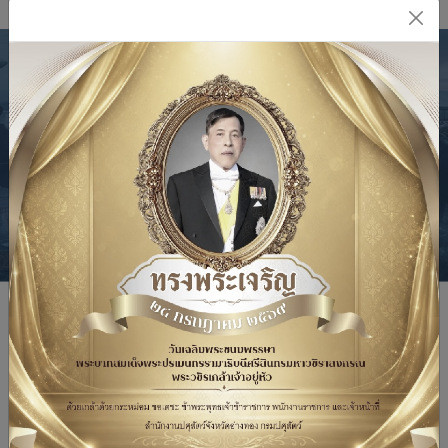
เนื้อหา
สำนักงานปศุสัตว์จังหวัดอ่างทอง
ที่อยู่ :
เลขที่ 2/4 หมู่ 2 ตำบล ศาลาแดง อำเภอ เมืองอ่างทอง
จังหวัดอ่างทอง
โทรศัพท์ :
0-3561-1746 , 0-3561-5828
e-mail : pvlo_ant@dld.go.th