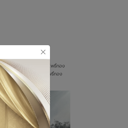
น้าที่สำนักงานปศุสัตว์อำเภอโพธิ์ทอง
ศูนย์ศพก. เครือข่าย อำภอโพธิ์ทอง