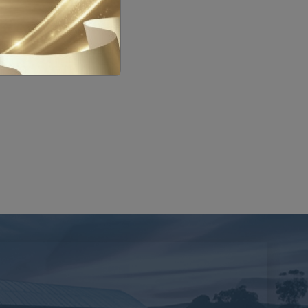
ขภาพในการป้องกันควบคุมโรคอุบัติใหม่อุบัติซ้ำและพัฒนาระบบการจัดการฐานข้
สัตว์) ปี 2569