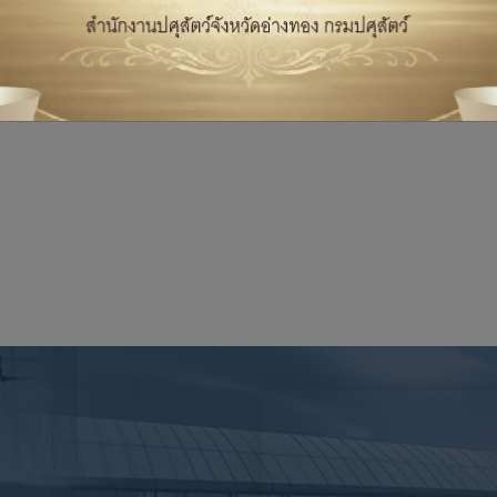
สุขภาพสัตว์ เข้าร่วมประชุมราชการขับเคลื่อนระบบงานสร้างความรอบรู้ด้านสุ
 กลุ่มส่งเสริมและพัฒนาการปศุสัตว์ ออกประเมินศูนย์เครือข่าย ศพก.(ด้านปศุ