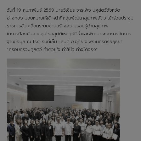
วันที่ 19 กุมภาพันธ์ 2569 นายวิเชียร จารุเพ็ง ปศุสัตว์จังหวัด
อ่างทอง มอบหมายให้เจ้าหน้าที่กลุ่มพัฒนาสุขภาพสัตว์ เข้าร่วมประชุม
ราชการขับเคลื่อนระบบงานสร้างความรอบรู้ด้านสุขภาพ
ในการป้องกันควบคุมโรคอุบัติใหม่อุบัติซ้ำและพัฒนาระบบการจัดการ
ฐานข้อมูล ณ โรงแรมทีเอ็ม แลนด์ อ.อุทัย จ.พระนครศรีอยุธยา
”ครอบครัวปศุสัตว์ ทำด้วยใจ ทำให้ไว ทำจได้จริง“