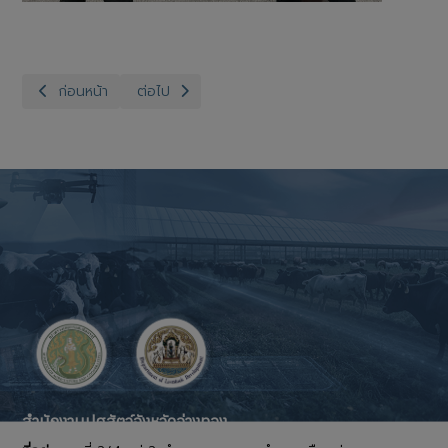
เนื้อหาก่อนหน้า: สำนักงานปศุสัตว์อำเภอป่าโมกออกพื้นที่เก็บตัวอย่าง(sw
เนื้อหาถัดไป: สำนักงานปศุสัตว์จังหวัดอ่างทอง กลุ่
ก่อนหน้า
ต่อไป
สำนักงานปศุสัตว์จังหวัดอ่างทอง