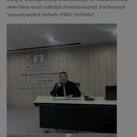
เพลส โฮเทล แอนด์ เรสซิเด้นซ์ อำเภอเมืองนนทบุรี จังหวัดนนทบุรี
"ครอบครัวปศุสัตว์ ทำด้วยใจ ทำให้ไว ทำจได้จริง"