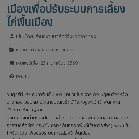
เมืองเพื่อปรับระบบการเลี้ยง
ไก่พื้นเมือง
เขียนโดย:
สำนักงานปศุสัตว์จังหวัดอ่างทอง
หมวด:
ข่าวกิจกรรมในหน่วยงาน
เผยแพร่เมื่อ: 23 กุมภาพันธ์ 2569
ฮิต: 117
วันศุกร์ที่ 20 กุมภาพันธ์ 2569 นายวิเชียร จารุเพ็ง ปศุสัตว์จังหวัด
อ่างทอง มอบหมายให้นายปุณณรัตน์ โสภิษฐพงษ์ เจ้าพนักงาน
สัตวบาลชำนาญงาน
รักษาการในตำแหน่งปศุสัตว์อำเภอป่าโมก เจ้าพนักงานสัตวบาล และ
อาสาปศุสัตว์อำเภอป่าโมกออกพื้นที่ออกพื้นที่เก็บตัวอย่าง(swab) ใน
ไก่พื้นเมือง เพื่อปรับระบบการเลี้ยงไก่พื้นเมือง