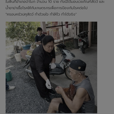
ในพื้นที่อำเภอป่าโมก จำนวน 10 ราย ทั้งนี้ได้มอบเวชภัณฑ์สัตว์ และ
น้ำยาฆ่าเชื้อโรคให้กับเกษตรกรเพื่อการป้องกันโรคต่อไป
"ครอบครัวปศุสัตว์ ทำด้วยใจ ทำให้ไว ทำได้จริง“