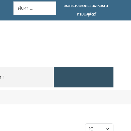
การค้นหา
กระทรวงเกษตรและสหกรณ์
กรมปศุสัตว์
ต 1
แสดง #