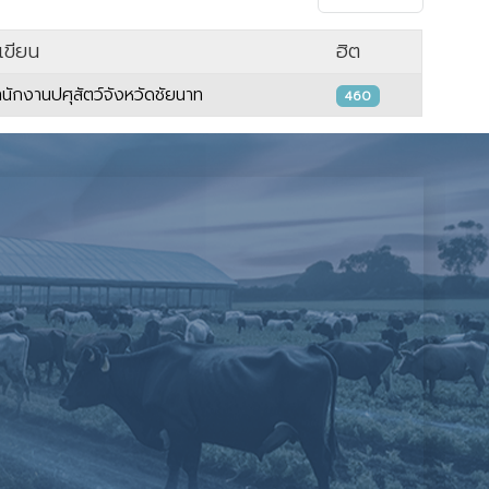
้เขียน
ฮิต
ำนักงานปศุสัตว์จังหวัดชัยนาท
460