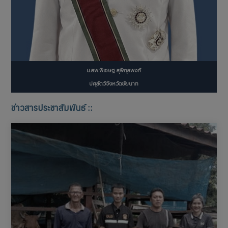
น.สพ.พิเชษฐ สุพิกุลพงศ์
ปศุสัตว์จังหวัดชัยนาท
ข่าวสารประชาสัมพันธ์ ::