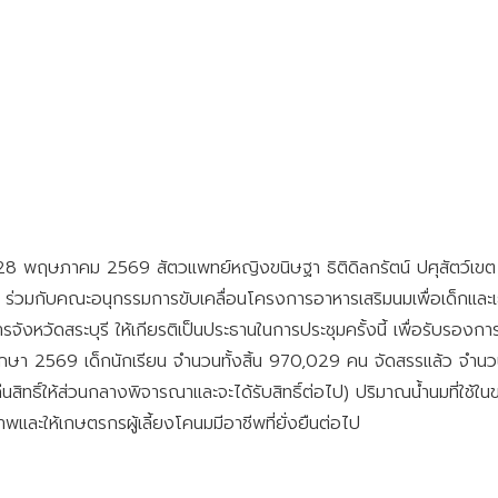
่ 28 พฤษภาคม 2569 สัตวแพทย์หญิงขนิษฐา ธิติดิลกรัตน์ ปศุสัตว์เขต 
ร ร่วมกับคณะอนุกรรมการขับเคลื่อนโครงการอาหารเสริมนมเพื่อเด็กและเย
รจังหวัดสระบุรี ให้เกียรติเป็นประธานในการประชุมครั้งนี้ เพื่อรับรองการจ
กษา 2569 เด็กนักเรียน จำนวนทั้งสิ้น 970,029 คน จัดสรรแล้ว จำน
่คืนสิทธิ์ให้ส่วนกลางพิจารณาและจะได้รับสิทธิ์ต่อไป) ปริมาณน้ำนมที่ใช้ในขณ
พและให้เกษตรกรผู้เลี้ยงโคนมมีอาชีพที่ยั่งยืนต่อไป