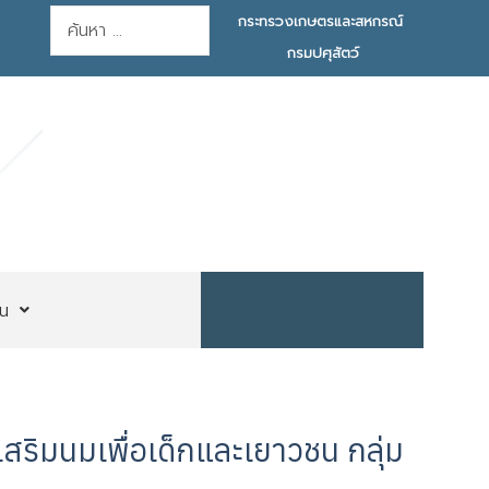
การค้นหา
กระทรวงเกษตรและสหกรณ์
กรมปศุสัตว์
น
สริมนมเพื่อเด็กและเยาวชน กลุ่ม