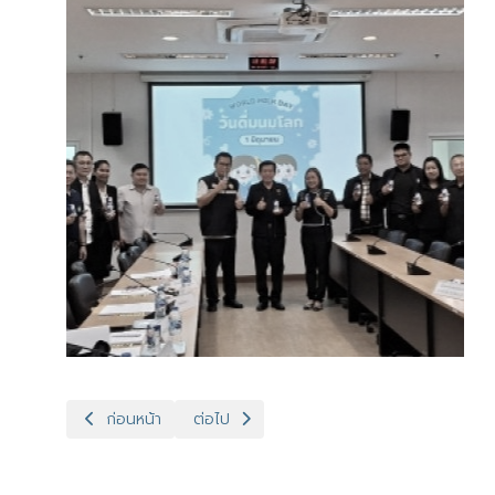
เนื้อหาก่อนหน้า: สำนักงานปศุสัตว์เขต 1 ตรวจติดตาม GMP ศูน
เนื้อหาถัดไป: สำนักงานปศุสัตว์เขต 1 ออกคัดเ
ก่อนหน้า
ต่อไป