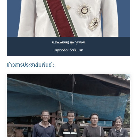
น.สพ.พิเชษฐ สุพิกุลพงศ์
ปศุสัตว์จังหวัดชัยนาท
ข่าวสารประชาสัมพันธ์ ::