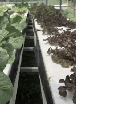
ที่ปรึกษานักวิจัย (Training for Mentor)