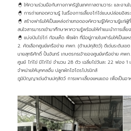
🐣 ให้ความร่วมมือกับทางภาครัฐในเทศกาลตามวาระ และงานใน
🐣 การถ่ายทอดความรู้ ในเรื่องการเลี้ยงไก่ไข่แบบปล่อยอิสระ
🐣 สร้างฟาร์มให้เป็นแหล่งถ่ายทอดองค์ความรู้ให้ความรู้แก่ผ
สนใจสารมารถเข้ามาศึกษาหาความรู้พร้อมให้คำแนะนำการเลี้
🐣 แบ่งปันไข่ไก่ ก้อนเห็ด พืชผัก ที่มีอยู่ภายในฟาร์มให้เป็น
2. คัดเลือกศูนย์เครือข่าย ศพก. (ด้านปศุสัตว์) ดีเด่นระดับเขต
นายสุทธิศักดิ์ ปั้นจันทร์ เกษตรกรเจ้าของศูนย์เครือข่าย ศพก
ศูนย์ ไก่ไข่ มีไก่ไข่ จำนวน 28 ตัว เฉลี่ยไข่วันละ 22 ฟอง 1 
จำหน่ายให้บุคคลอื่น ปลูกผักไฮโดรโปรนิกส์
ภูมิปัญญาเด่นด้านปศุสัตว์ การเพาะเลี้ยงแหนแดง เพื่อเป็นอาหาร