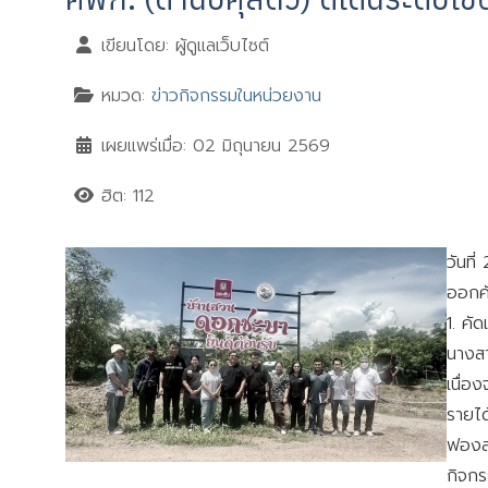
เขียนโดย:
ผู้ดูแลเว็บไซต์
หมวด:
ข่าวกิจกรรมในหน่วยงาน
เผยแพร่เมื่อ: 02 มิถุนายน 2569
ฮิต: 112
วันที
ออกคั
1. คั
นางสา
เนื่อ
รายได
ฟองละ
กิจกร