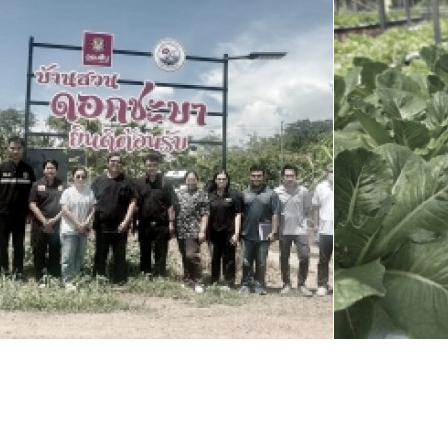
รเตรียมความพร้อมรับมือสถานการณ์ภัยพิบัติ
มโครงการพัฒนาศักยภาพบุคลากรด้านการวิจัยและนวัตกรรม หลักสูตร “การสร้าง