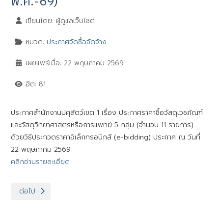
พ.ค.-69)
เขียนโดย:
ผู้ดูแลเว็บไซต์
หมวด:
ประกาศจัดซื้อจัดจ้าง
เผยแพร่เมื่อ: 22 พฤษภาคม 2569
ฮิต: 81
ประกาศสำนักงานปศุสัตว์เขต 1 เรื่อง ประกาศราคาซื้อวัสดุเวชภัณฑ์
และวัสดุวิทยาศาสตร์หรือการแพทย์ 5 กลุ่ม (จำนวน 11 รายการ)
ด้วยวิธีประกวดราคาอิเล็กทรอนิกส์ (e-bidding) ประกาศ ณ วันที่
22 พฤษภาคม 2569
คลิกอ่านรายละเอียด
เนื้อหาถัดไป: ร่างประกาศสำนักงานปศุสัตว์เขต 1 เรื่อง ประกาศราคาซื
ต่อไป