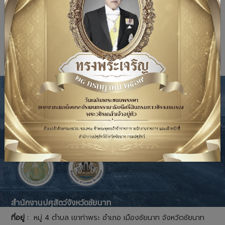
เนื้อหาก่อนหน้า: ปศุสัตว์ Ok
เนื้อหาถัดไป: 5 ธันวาคม วันคล้ายวันพระบรมราชสมภ
ก่อนหน้า
ต่อไป
สำนักงานปศุสัตว์จังหวัดชัยนาท
ที่อยู่ :
หมู่ 4 ตำบล เขาท่าพระ อำเภอ เมืองชัยนาท จังหวัดชัยนาท