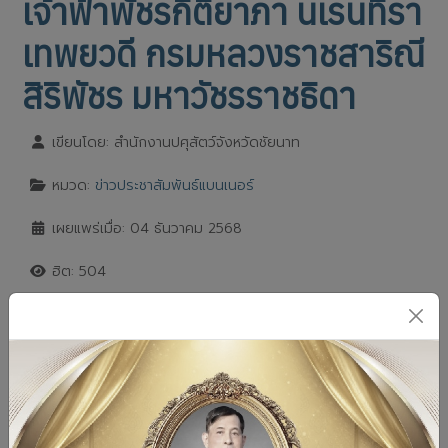
เจ้าฟ้าพัชรกิติยาภา นเรนทิรา
เทพยวดี กรมหลวงราชสาริณี
สิริพัชร มหาวัชรราชธิดา
เขียนโดย:
สำนักงานปศุสัตว์จังหวัดชัยนาท
หมวด:
ข่าวประชาสัมพันธ์แบนเนอร์
เผยแพร่เมื่อ: 04 ธันวาคม 2568
ฮิต: 504