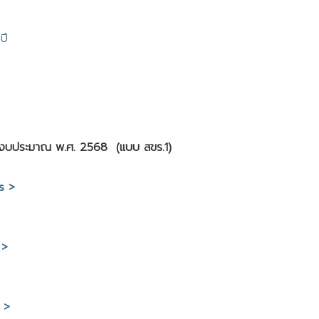
ปี
ำปีงบประมาณ พ.ศ. 2568 (แบบ สขร.1)
ls >
 >
s >